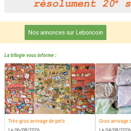
Nos annonces sur Leboncoin
La trilogie vous informe :
Très gros arrivage de pin's
Gros arrivage d
Le 06/08/2026
Le 04/08/2026