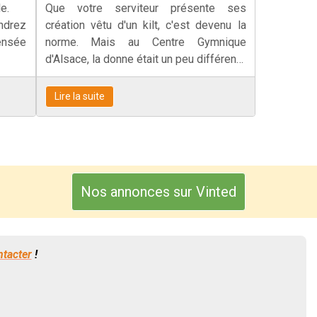
e.
Que votre serviteur présente ses
ndrez
création vêtu d'un kilt, c'est devenu la
pensée
norme. Mais au Centre Gymnique
d'Alsace, la donne était un peu différente
!
Lire la suite
Nos annonces sur Vinted
ntacter
!