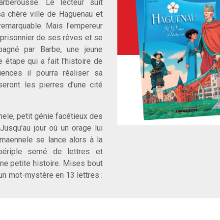
arberousse. Le lecteur suit
 sa chère ville de Haguenau et
 remarquable. Mais l'empereur
e prisonnier de ses rêves et se
pagné par Barbe, une jeune
 étape qui a fait l'histoire de
ences il pourra réaliser sa
eront les pierres d'une cité
le, petit génie facétieux des
 Jusqu'au jour où un orage lui
hmaennele se lance alors à la
périple semé de lettres et
ne petite histoire. Mises bout
 un mot-mystère en 13 lettres :