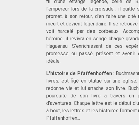
fil d'une étrange légende, celle de B
l'empereur lors de la croisade : il quitte
promet, à son retour, d'en faire une cité
meurt et devient légendaire. Il se retrouv
voit harcelé par des corbeaux. Accom
héroïne, il revivra en songe chaque grande
Haguenau. S'enrichissant de ces expéri
promesse où passé, présent et avenir s
idéale.
L'histoire de Pfaffenhoffen :
Buchmaenne
livres, est figé en statue sur une église.
redonne vie et lui arrache son livre. Buc
poursuite de son livre à travers un 
d'aventures.
Chaque lettre est le début d'u
à bout, les lettres et les histoires forment
Pfaffenhoffen...