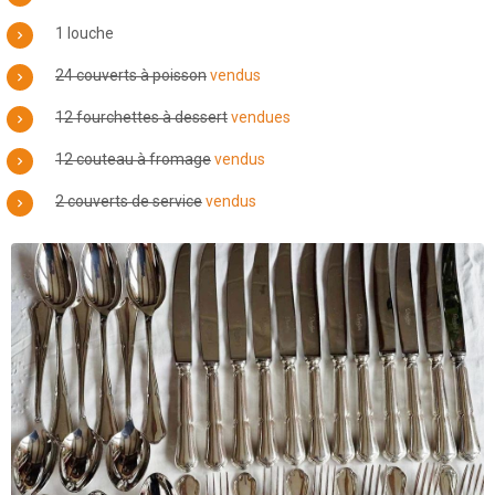
1 louche
24 couverts à poisson
vendus
12 fourchettes à dessert
vendues
12 couteau à fromage
vendus
2 couverts de service
vendus