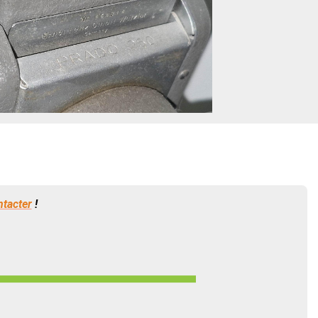
ntacter
!